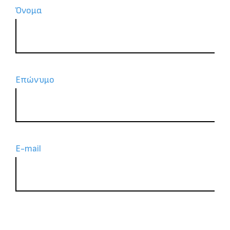
Όνομα
Επώνυμο
Ε-mail