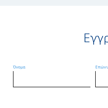
Eγγ
Όνομα
Επών