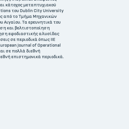
και κάτοχος μεταπτυχιακού
ons του Dublin City University
τος από το Τμήμα Μηχανικών
 Αιγαίου. Τα ερευνητικά του
υση και βελτιστοποίηση
ηση εφοδιαστικής αλυσίδας
σεις
σε
περιοδικά
όπως
IIE
European Journal of Operational
και
σε
πολλά
διεθνή
ιεθνή
επιστημονικά
περιοδικά
.