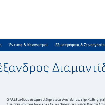
ς
Έντυπα & Κανονισμοί
Εξωστρέφεια & Συνεργασίε
έξανδρος Διαμαντί
Ο Αλέξανδρος Διαμαντίδης είναι Αναπληρωτής Καθηγητή
Επιστημών του Αριστοτελείου Πανεπιστημίου Θεσσαλονίκ