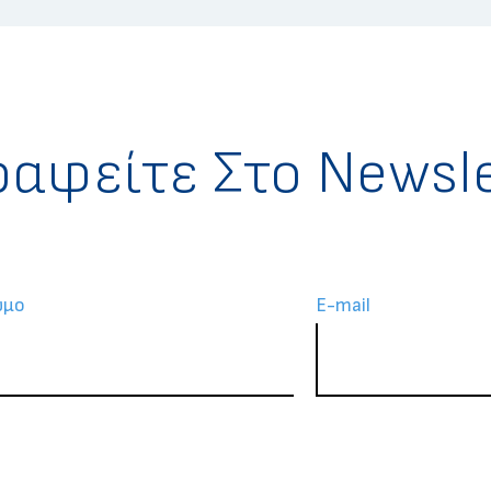
ραφείτε Στο Newsle
υμο
Ε-mail