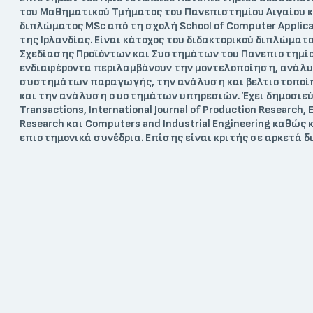
του Μαθηματικού Τμήματος του Πανεπιστημίου Αιγαίου 
διπλώματος MSc από τη σχολή School of Computer Applicati
της Ιρλανδίας. Είναι κάτοχος του διδακτορικού διπλώμα
Σχεδίασης Προϊόντων και Συστημάτων του Πανεπιστημίου
ενδιαφέροντα περιλαμβάνουν την μοντελοποίηση, ανάλ
συστημάτων παραγωγής, την ανάλυση και βελτιστοποί
και την ανάλυση συστημάτων υπηρεσιών. Έχει
δημοσιεύ
Transactions, International Journal of Production Research, 
Research
και
Computers and Industrial Engineering
καθώς
επιστημονικά
συνέδρια
.
Επίσης
είναι
κριτής
σε
αρκετά
δ