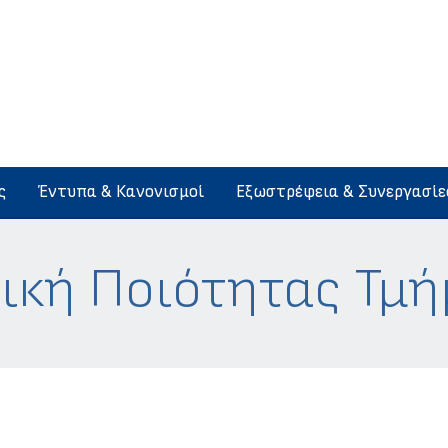
ς
Έντυπα & Κανονισμοί
Εξωστρέφεια & Συνεργασίε
ική Ποιότητας Τμ