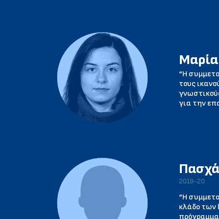
Μαρία
“Η συμμετο
τους ικανο
γνωστικούς
για την επ
Πασχά
2019-20
“Η συμμετο
κλάδο των 
πρόγραμμα 