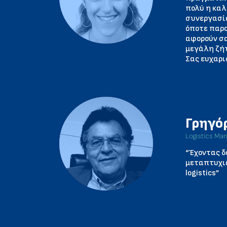
πολύ η καλ
συνεργασία
όποτε παρο
αφορούν σα
μεγάλη ζήτ
Σας ευχαρι
Γρηγό
Logistics Ma
“Έχοντας δ
μεταπτυχια
logistics”