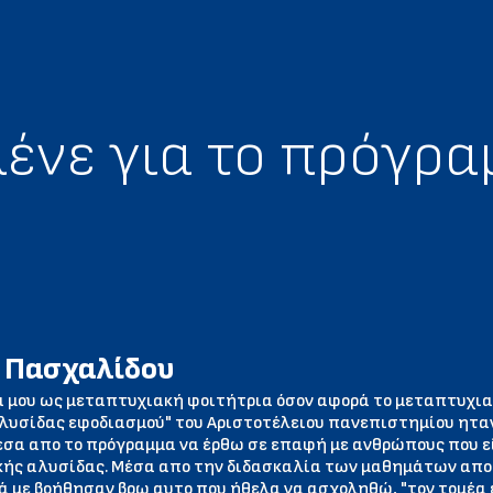
λένε για το πρόγρ
 Πασχαλίδου
α μου ως μεταπτυχιακή φοιτήτρια όσον αφορά το μεταπτυχια
λυσίδας εφοδιασμού" του Αριστοτέλειου πανεπιστημίου ηταν
εσα απο το πρόγραμμα να έρθω σε επαφή με ανθρώπους που εί
ής αλυσίδας. Μέσα απο την διδασκαλία των μαθημάτων απο
 με βοήθησαν βρω αυτο που ήθελα να ασχοληθώ, "τον τομέα