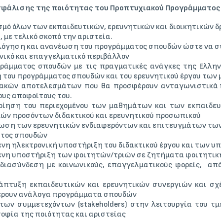
ασφάλισης της ποιότητας του Προπτυχιακού Προγράμματο
σμό όλων των εκπαιδευτικών, ερευνητικών και διοικητικών 
 με τελικό σκοπό την αριστεία.
όγηση και ανανέωση του προγράμματος σπουδών ώστε να συμ
ονικό και επαγγελματικό περιβάλλον
ράμματος σπουδών με τις πραγματικές ανάγκες της Ελλην
 του προγράμματος σπουδών και του ερευνητικού έργου των
ακών αποτελεσμάτων που θα προσφέρουν ανταγωνιστικά 
υς αποφοίτους του.
οίηση του περιεχομένου των μαθημάτων και των εκπαιδευ
ν προσόντων διδακτικού και ερευνητικού προσωπικού
ση των ερευνητικών ενδιαφερόντων και επιτευγμάτων των 
ατος σπουδών
ενη ηλεκτρονική υποστήριξη του διδακτικού έργου και των 
ενη υποστήριξη των φοιτητών/τριών σε ζητήματα φοιτητικ
διασύνδεση με κοινωνικούς, επαγγελματικούς φορείς, απ
άπτυξη εκπαιδευτικών και ερευνητικών συνεργιών και σχέ
έρουν ανάλογα προγράμματα σπουδών
ων συμμετεχόντων (stakeholders) στην λειτουργία του τμ
οφία της ποιότητας και αριστείας