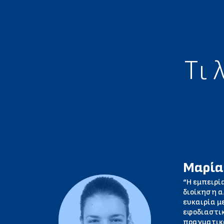
Tι 
Μαρία
“Η εμπειρί
διοίκηση α
ευκαιρία μ
εφοδιαστικ
πραγματικά