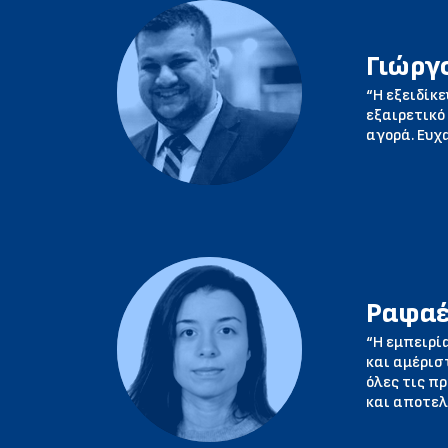
Γιώργ
“Η εξειδίκ
εξαιρετικό
αγορά. Ευχ
Ραφαέ
“Η εμπειρί
και αμέρισ
όλες τις π
και αποτελ