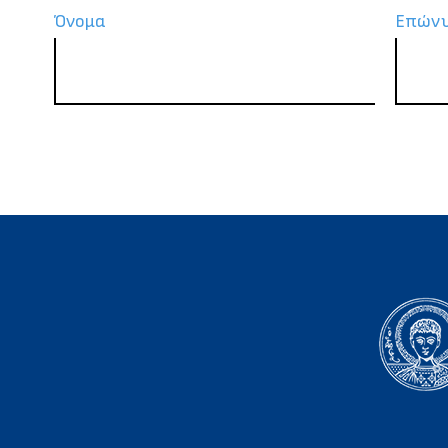
Όνομα
Επών