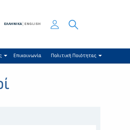
ΕΛΛΗΝΙΚΑ
ENGLISH
ς
Eπικοινωνία
Πολιτική Ποιότητας
οί