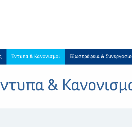
ς
Έντυπα & Κανονισμοί
Εξωστρέφεια & Συνεργασίε
ντυπα & Κανονισμ