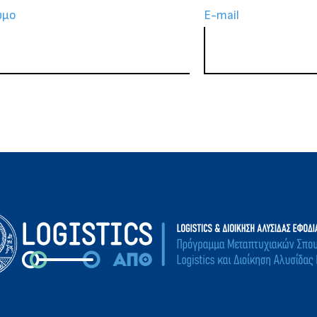
υμο
Ε-mail